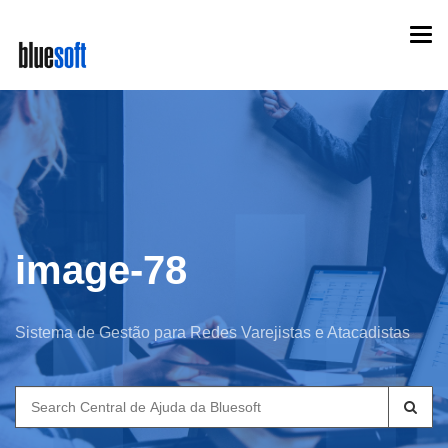
Skip
Togg
to
navi
main
content
image-78
Sistema de Gestão para Redes Varejistas e Atacadistas
Search
for: