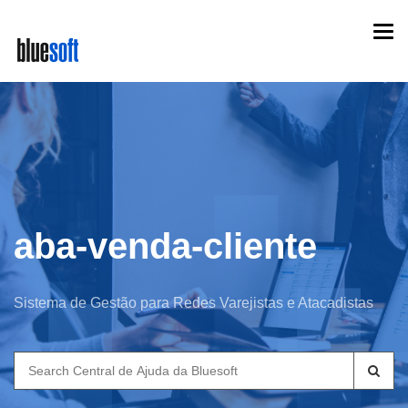
Skip
Togg
to
navi
main
content
aba-venda-cliente
Sistema de Gestão para Redes Varejistas e Atacadistas
Search
for: