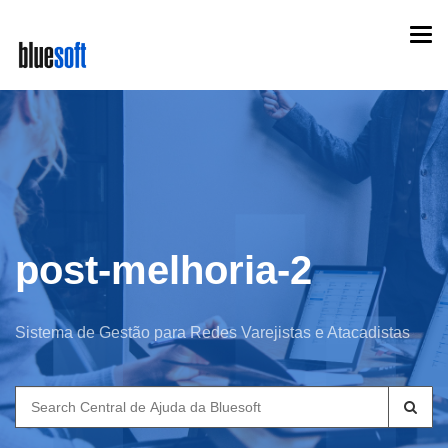
Skip
Togg
to
navi
main
content
post-melhoria-2
Sistema de Gestão para Redes Varejistas e Atacadistas
Search
for: