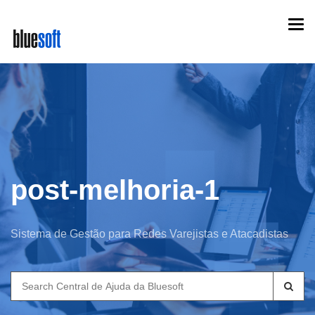
Skip
Togg
to
navi
main
content
post-melhoria-1
Sistema de Gestão para Redes Varejistas e Atacadistas
Search
for: