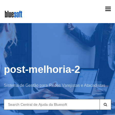
Skip
Togg
to
navi
main
content
post-melhoria-2
Sistema de Gestão para Redes Varejistas e Atacadistas
Search
for: