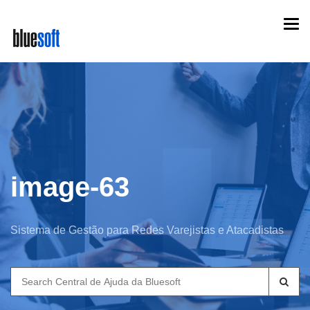
Skip
Togg
to
navi
main
content
image-63
Sistema de Gestão para Redes Varejistas e Atacadistas
Search
for: