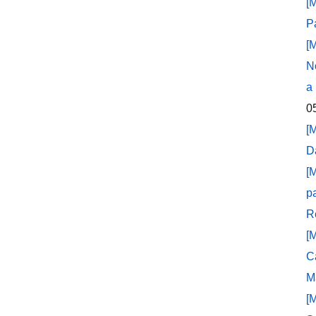
[
P
[
N
a
0
[
D
[
p
R
[
C
M
[