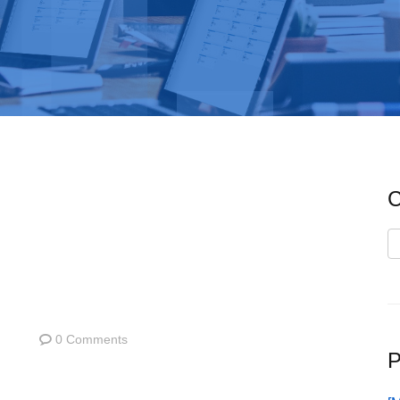
C
C
0 Comments
P