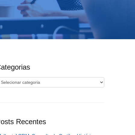
ategorias
ategorias
osts Recentes