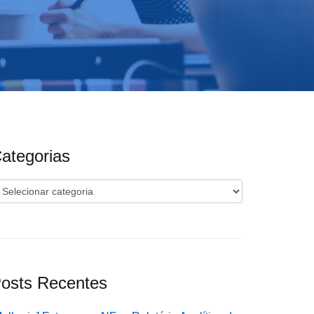
ategorias
ategorias
osts Recentes