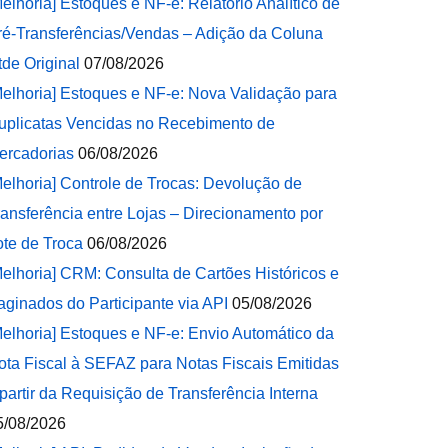
Melhoria] Estoques e NF-e: Relatório Analítico de
ré-Transferências/Vendas – Adição da Coluna
tde Original
07/08/2026
Melhoria] Estoques e NF-e: Nova Validação para
uplicatas Vencidas no Recebimento de
ercadorias
06/08/2026
Melhoria] Controle de Trocas: Devolução de
ransferência entre Lojas – Direcionamento por
ote de Troca
06/08/2026
Melhoria] CRM: Consulta de Cartões Históricos e
aginados do Participante via API
05/08/2026
Melhoria] Estoques e NF-e: Envio Automático da
ota Fiscal à SEFAZ para Notas Fiscais Emitidas
 partir da Requisição de Transferência Interna
5/08/2026