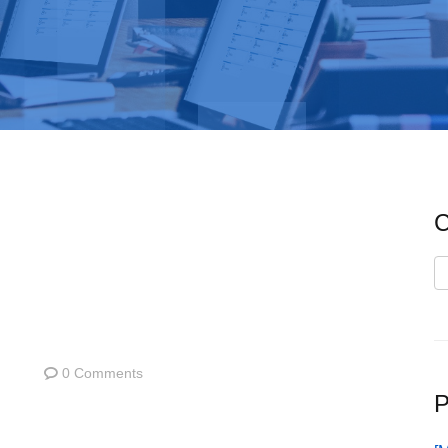
C
C
0 Comments
P