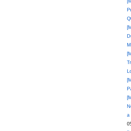
[
P
Q
[
D
M
[
T
L
[
P
[
N
a
0