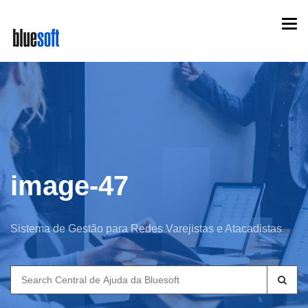
Skip
Togg
to
navi
main
content
image-47
Sistema de Gestão para Redes Varejistas e Atacadistas
Search
for: