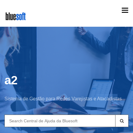
Skip
Togg
to
navi
main
content
a2
Sistema de Gestão para Redes Varejistas e Atacadistas
Search
for: