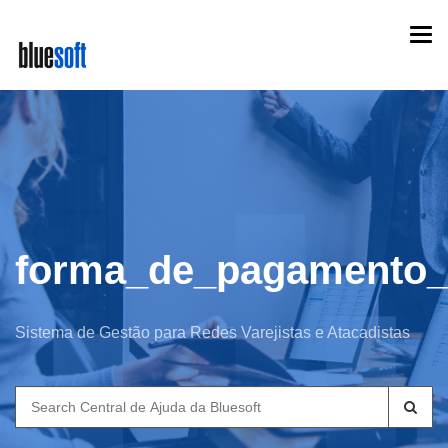
Skip
Togg
to
navi
main
content
forma_de_pagamento_
Sistema de Gestão para Redes Varejistas e Atacadistas
Search
for: