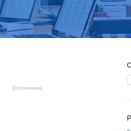
C
C
0 Comments
P