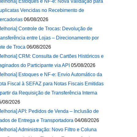
Melhoria] Estoques e NF-e: Nova Validação para
uplicatas Vencidas no Recebimento de
ercadorias
06/08/2026
Melhoria] Controle de Trocas: Devolução de
ransferência entre Lojas – Direcionamento por
ote de Troca
06/08/2026
Melhoria] CRM: Consulta de Cartões Históricos e
aginados do Participante via API
05/08/2026
Melhoria] Estoques e NF-e: Envio Automático da
ota Fiscal à SEFAZ para Notas Fiscais Emitidas
 partir da Requisição de Transferência Interna
5/08/2026
Melhoria] API: Pedidos de Venda – Inclusão de
ados de Entrega e Transportadora
04/08/2026
Melhoria] Administração: Novo Filtro e Coluna