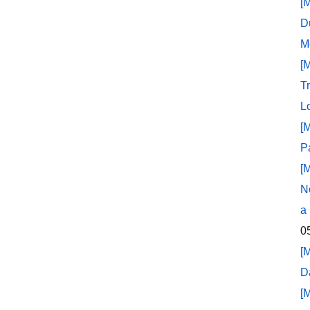
[
D
M
[
T
L
[
P
[
N
a
0
[
D
[