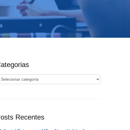
ategorias
ategorias
osts Recentes