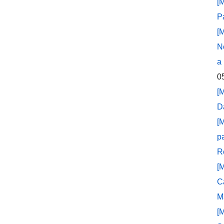
[
P
[
N
a
0
[
D
[
p
R
[
C
M
[