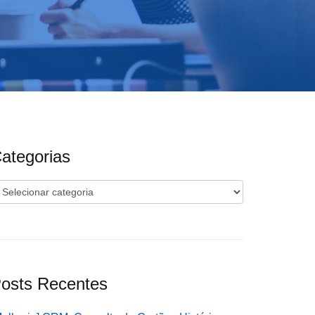
ategorias
ategorias
osts Recentes