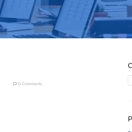
C
C
0 Comments
P