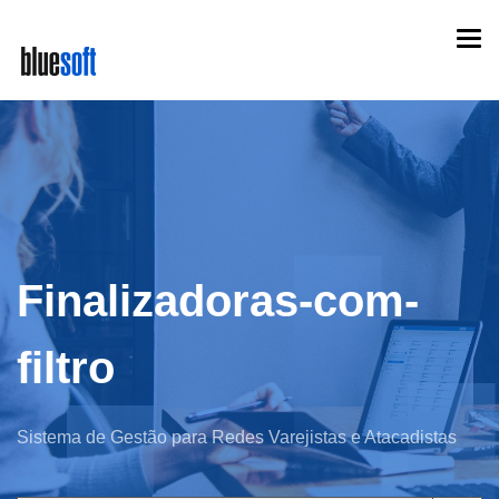
Skip
Togg
to
navi
main
content
Finalizadoras-com-
filtro
Sistema de Gestão para Redes Varejistas e Atacadistas