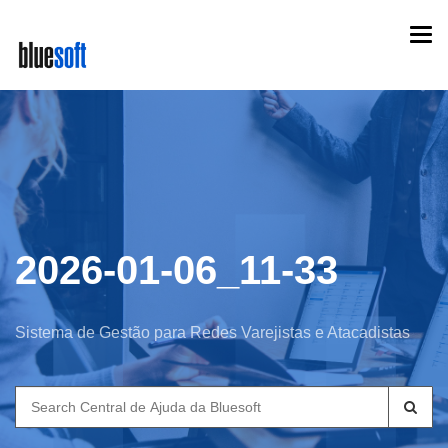
Skip
Togg
to
navi
main
content
2026-01-06_11-33
Sistema de Gestão para Redes Varejistas e Atacadistas
Search
for: