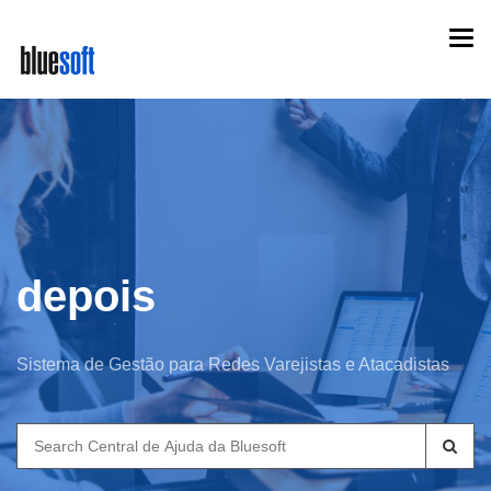
Skip
Togg
to
navi
main
content
depois
Sistema de Gestão para Redes Varejistas e Atacadistas
Search
for: