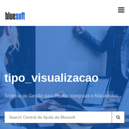
Skip
Togg
to
navi
main
content
tipo_visualizacao
Sistema de Gestão para Redes Varejistas e Atacadistas
Search
for: