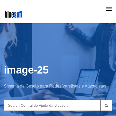
Skip
Togg
to
navi
main
content
image-25
Sistema de Gestão para Redes Varejistas e Atacadistas
Search
for: