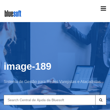
Skip
Togg
to
navi
main
content
image-189
Sistema de Gestão para Redes Varejistas e Atacadistas
Search
for: