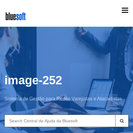
Skip
Togg
to
navi
main
content
image-252
Sistema de Gestão para Redes Varejistas e Atacadistas
Search
for: