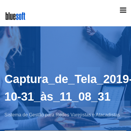
Skip
Togg
to
navi
main
content
Captura_de_Tela_2019
10-31_às_11_08_31
Sistema de Gestão para Redes Varejistas e Atacadistas