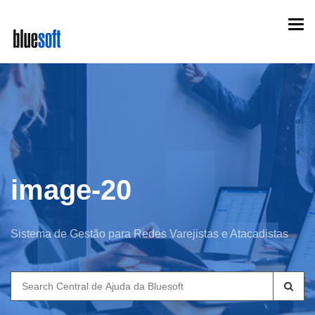
Skip
Togg
to
navi
main
content
image-20
Sistema de Gestão para Redes Varejistas e Atacadistas
Search
for: