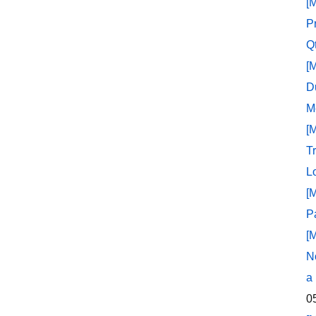
[
P
Q
[
D
M
[
T
L
[
P
[
N
a
0