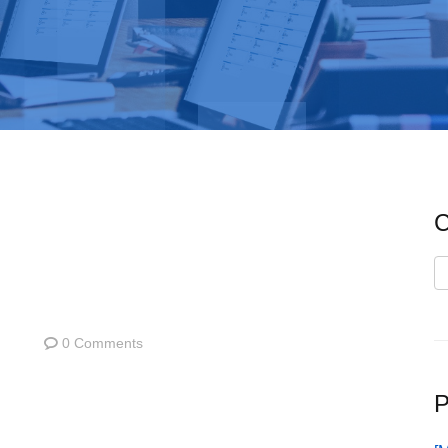
C
C
0 Comments
P