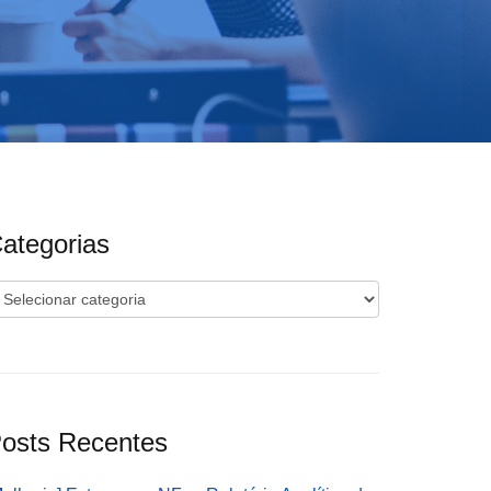
ategorias
ategorias
osts Recentes