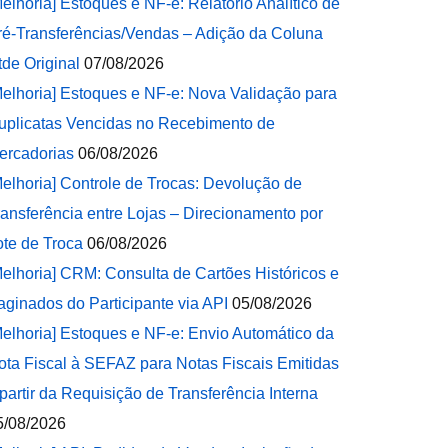
Melhoria] Estoques e NF-e: Relatório Analítico de
ré-Transferências/Vendas – Adição da Coluna
tde Original
07/08/2026
Melhoria] Estoques e NF-e: Nova Validação para
uplicatas Vencidas no Recebimento de
ercadorias
06/08/2026
Melhoria] Controle de Trocas: Devolução de
ransferência entre Lojas – Direcionamento por
ote de Troca
06/08/2026
Melhoria] CRM: Consulta de Cartões Históricos e
aginados do Participante via API
05/08/2026
Melhoria] Estoques e NF-e: Envio Automático da
ota Fiscal à SEFAZ para Notas Fiscais Emitidas
 partir da Requisição de Transferência Interna
5/08/2026