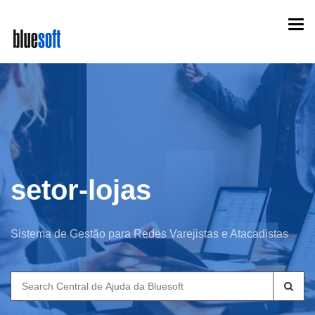
Skip
Togg
to
navi
main
content
setor-lojas
Sistema de Gestão para Redes Varejistas e Atacadistas
Search
for: