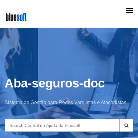
Skip
Togg
to
navi
main
content
Aba-seguros-doc
Sistema de Gestão para Redes Varejistas e Atacadistas
Search
for: