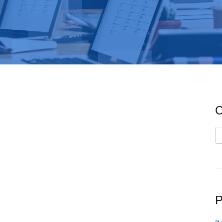
C
C
P