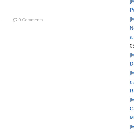
[
P
[
e
0 Comments
N
a
0
[
D
[
p
R
[
C
M
[