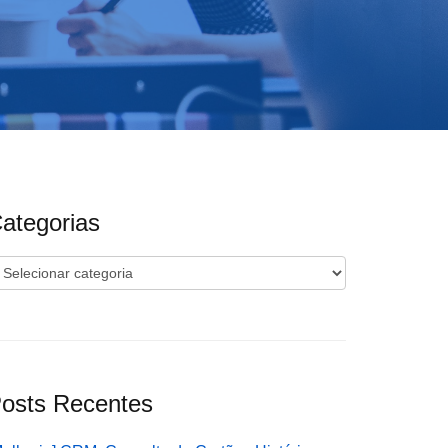
ategorias
ategorias
osts Recentes