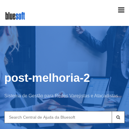
Skip
Togg
to
navi
main
content
post-melhoria-2
Sistema de Gestão para Redes Varejistas e Atacadistas
Search
for: