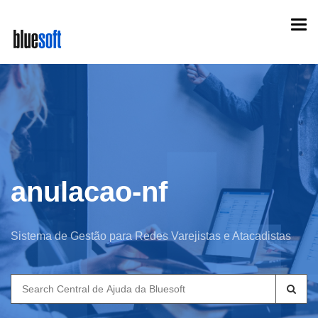
Skip
Togg
to
navi
main
content
anulacao-nf
Sistema de Gestão para Redes Varejistas e Atacadistas
Search
for: