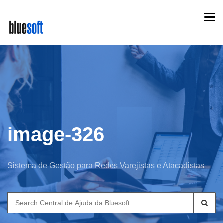
Skip
Togg
to
navi
main
content
image-326
Sistema de Gestão para Redes Varejistas e Atacadistas
Search
for: