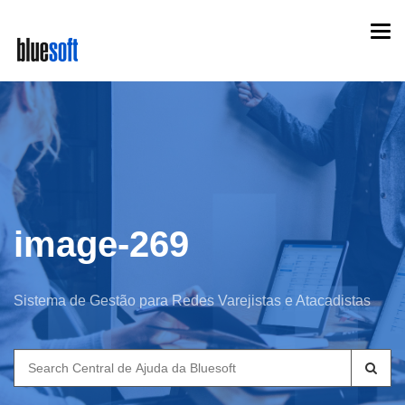
Skip
Togg
to
navi
main
content
image-269
Sistema de Gestão para Redes Varejistas e Atacadistas
Search
for: