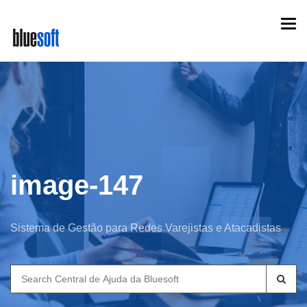
Skip
Togg
to
navi
main
content
image-147
Sistema de Gestão para Redes Varejistas e Atacadistas
Search
for: