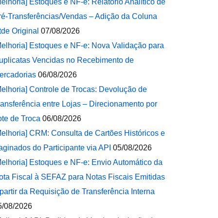
Melhoria] Estoques e NF-e: Relatório Analítico de
ré-Transferências/Vendas – Adição da Coluna
tde Original
07/08/2026
Melhoria] Estoques e NF-e: Nova Validação para
uplicatas Vencidas no Recebimento de
ercadorias
06/08/2026
Melhoria] Controle de Trocas: Devolução de
ransferência entre Lojas – Direcionamento por
ote de Troca
06/08/2026
Melhoria] CRM: Consulta de Cartões Históricos e
aginados do Participante via API
05/08/2026
Melhoria] Estoques e NF-e: Envio Automático da
ota Fiscal à SEFAZ para Notas Fiscais Emitidas
 partir da Requisição de Transferência Interna
5/08/2026