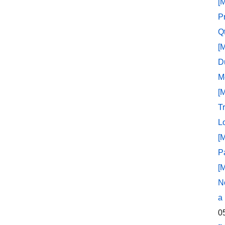
[
P
Q
[
D
M
[
T
L
[
P
[
N
a
0