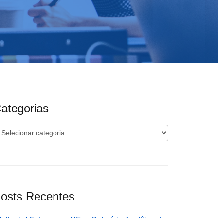
ategorias
ategorias
osts Recentes