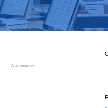
C
C
0 Comments
P