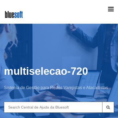
Skip
Togg
to
navi
main
content
multiselecao-720
Sistema de Gestão para Redes Varejistas e Atacadistas
Search
for: