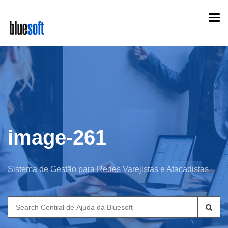
Skip
Togg
to
navi
main
content
image-261
Sistema de Gestão para Redes Varejistas e Atacadistas
Search
for: