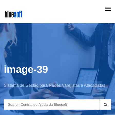
Skip
Togg
to
navi
main
content
image-39
Sistema de Gestão para Redes Varejistas e Atacadistas
Search
for: