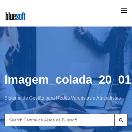
Skip
Togg
to
navi
main
content
Imagem_colada_20_01
Sistema de Gestão para Redes Varejistas e Atacadistas
Search
for: