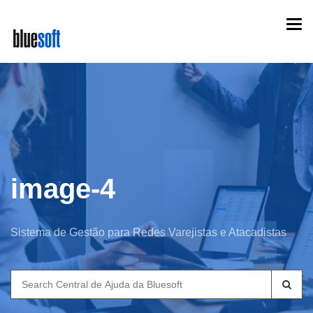
Skip
Togg
to
navi
main
content
image-4
Sistema de Gestão para Redes Varejistas e Atacadistas
Search
for: