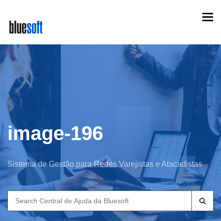
Skip
Togg
to
navi
main
content
image-196
Sistema de Gestão para Redes Varejistas e Atacadistas
Search
for: