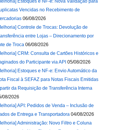
Melhoria] Estoques e NF-e: Nova Validação para
uplicatas Vencidas no Recebimento de
ercadorias
06/08/2026
Melhoria] Controle de Trocas: Devolução de
ransferência entre Lojas – Direcionamento por
ote de Troca
06/08/2026
Melhoria] CRM: Consulta de Cartões Históricos e
aginados do Participante via API
05/08/2026
Melhoria] Estoques e NF-e: Envio Automático da
ota Fiscal à SEFAZ para Notas Fiscais Emitidas
 partir da Requisição de Transferência Interna
5/08/2026
Melhoria] API: Pedidos de Venda – Inclusão de
ados de Entrega e Transportadora
04/08/2026
Melhoria] Administração: Novo Filtro e Coluna