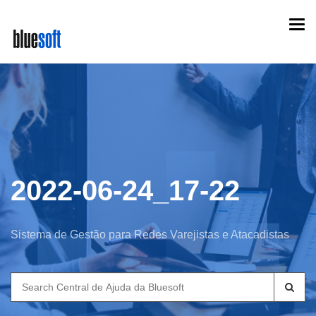
Skip
Togg
to
navi
main
content
2022-06-24_17-22
Sistema de Gestão para Redes Varejistas e Atacadistas
Search
for: