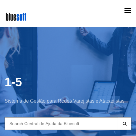
Skip
Togg
to
navi
main
content
1-5
Sistema de Gestão para Redes Varejistas e Atacadistas
Search
for: