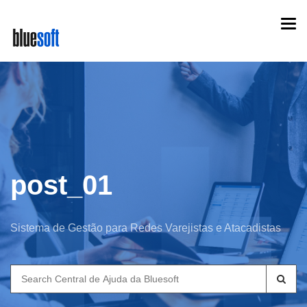
Skip
Togg
to
navi
main
content
post_01
Sistema de Gestão para Redes Varejistas e Atacadistas
Search
for: