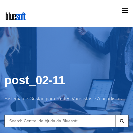
Skip
Togg
to
navi
main
content
post_02-11
Sistema de Gestão para Redes Varejistas e Atacadistas
Search
for: