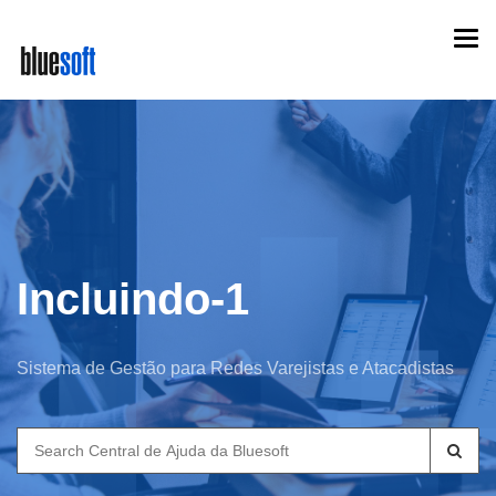
Skip
Togg
to
navi
main
content
Incluindo-1
Sistema de Gestão para Redes Varejistas e Atacadistas
Search
for: