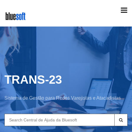
Skip
Togg
to
navi
main
content
TRANS-23
Sistema de Gestão para Redes Varejistas e Atacadistas
Search
for: