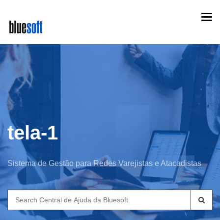
Skip
Togg
to
navi
main
content
tela-1
Sistema de Gestão para Redes Varejistas e Atacadistas
Search
for: