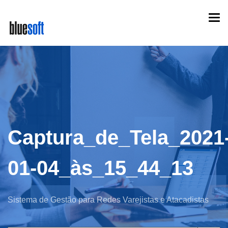
Skip
Togg
to
navi
main
content
Captura_de_Tela_2021
01-04_às_15_44_13
Sistema de Gestão para Redes Varejistas e Atacadistas