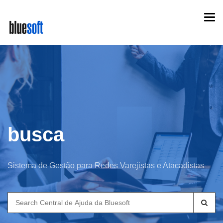
Skip
Togg
to
navi
main
content
busca
Sistema de Gestão para Redes Varejistas e Atacadistas
Search
for: