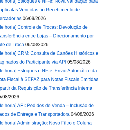
Melhoria] Estoques e NF-e: Nova Validação para
uplicatas Vencidas no Recebimento de
ercadorias
06/08/2026
Melhoria] Controle de Trocas: Devolução de
ransferência entre Lojas – Direcionamento por
ote de Troca
06/08/2026
Melhoria] CRM: Consulta de Cartões Históricos e
aginados do Participante via API
05/08/2026
Melhoria] Estoques e NF-e: Envio Automático da
ota Fiscal à SEFAZ para Notas Fiscais Emitidas
 partir da Requisição de Transferência Interna
5/08/2026
Melhoria] API: Pedidos de Venda – Inclusão de
ados de Entrega e Transportadora
04/08/2026
Melhoria] Administração: Novo Filtro e Coluna