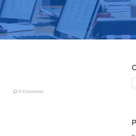
C
C
0 Comments
P