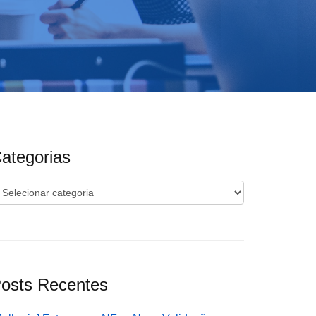
ategorias
ategorias
osts Recentes