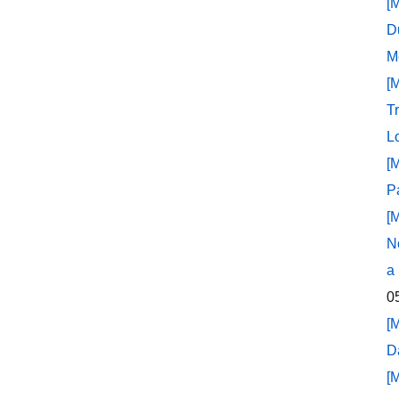
[
D
M
[
T
L
[
P
[
N
a
0
[
D
[