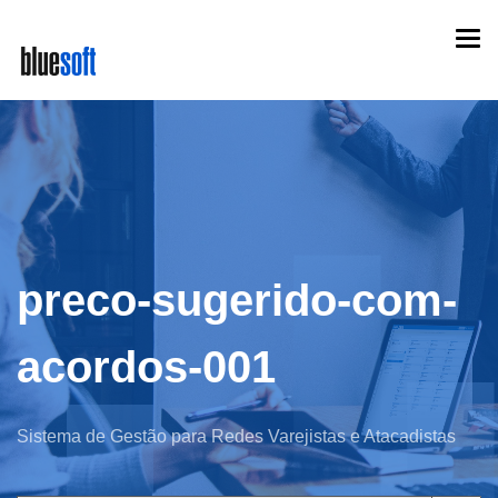
Skip
Togg
to
navi
main
content
preco-sugerido-com-
acordos-001
Sistema de Gestão para Redes Varejistas e Atacadistas